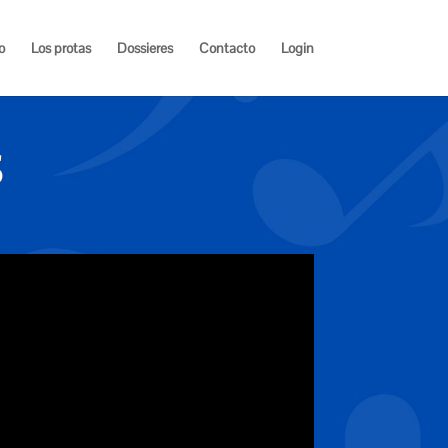
o
Los protas
Dossieres
Contacto
Login
S