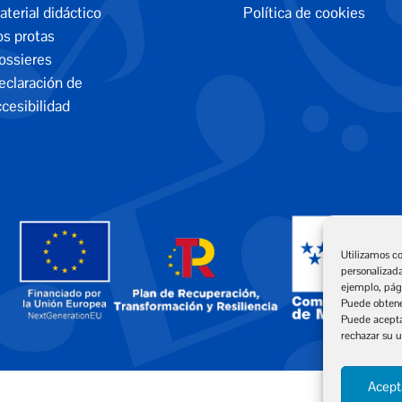
terial didáctico
Política de cookies
os protas
ossieres
eclaración de
cesibilidad
Utilizamos co
personalizada
ejemplo, pági
Puede obtener
Puede aceptar
rechazar su u
Acept