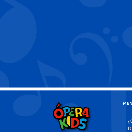
MEN
¿
D