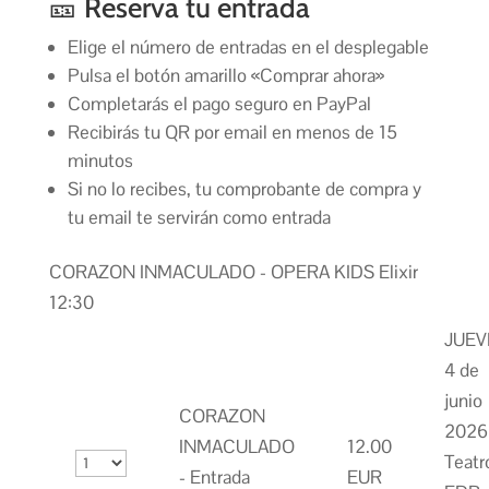
🎫 Reserva tu entrada
Elige el número de entradas en el desplegable
Pulsa el botón amarillo «Comprar ahora»
Completarás el pago seguro en PayPal
Recibirás tu QR por email en menos de 15
minutos
Si no lo recibes, tu comprobante de compra y
tu email te servirán como entrada
CORAZON INMACULADO - OPERA KIDS Elixir
12:30
JUEV
4 de
junio
CORAZON
2026 
INMACULADO
12.00
Teatr
- Entrada
EUR