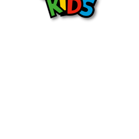
Proyecto musical de ópera dirigido a todos los alumnos entre 4
y 16 años con un método único y efectivo.
MENÚ PRINCIPAL
¿Qué es?
Duración
Material didáctico
Los protas
Dossieres
Declaración de accesibilidad